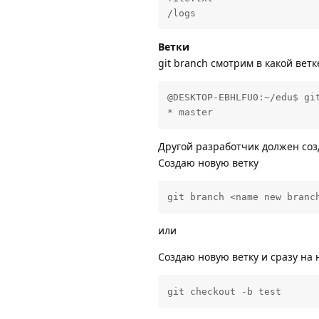
/logs
Ветки
git branch смотрим в какой вет
@DESKTOP-EBHLFU0:~/edu$ git
* master
Другой разработчик должен созд
Создаю новую ветку
git branch <name new branc
или
Создаю новую ветку и сразу на
git checkout -b test