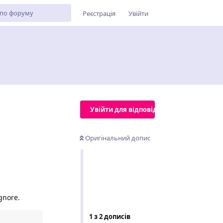
Реєстрація
Увійти
Увійти для відповіді
Оригінальний допис
gnore.
1
з
2
дописів