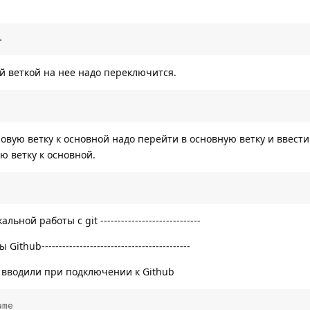
>
ой веткой на нее надо переключится.
овую ветку к основной надо перейти в основную ветку и ввести
ю ветку к основной.
льной работы c git -----------------------------
ithub-------------------------------------------
 вводили при подключении к Github
ame