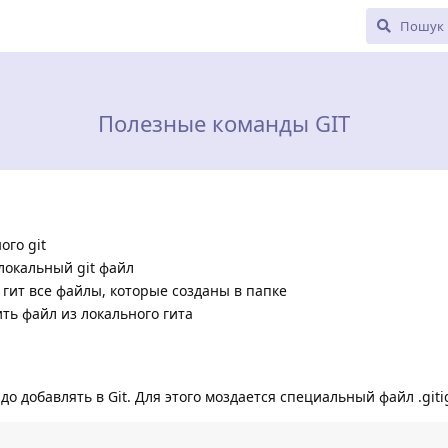
Полезные команды GIT
ого git
 локальный git файл
й гит все файлы, которые созданы в папке
лить файл из локального гита
о добавлять в Git. Для этого моздается специальный файл .giti