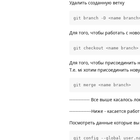
Удалить созданную ветку
git branch -D <name branch
Для того, чтобы работать с нов
git checkout <name branch>
Для того, чтобы присоединить н
Т.е. мі хотим присоединить нову
git merge <name branch>
------------- Все выше касалось лока
--------------Ниже - касается работы G
Посмотреть данные которые вы
git config --global user.n