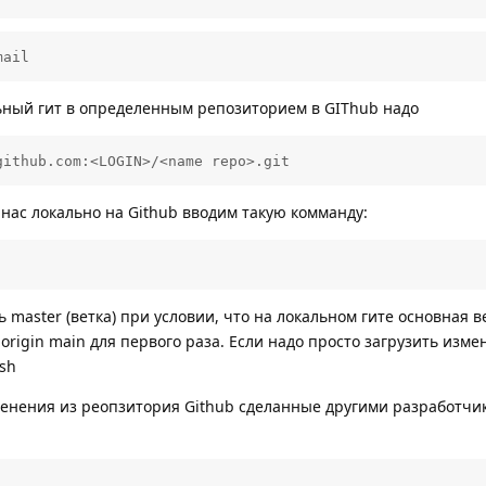
mail 
альный гит в определенным репозиторием в GIThub надо
github.com:<LOGIN>/<name repo>.git
у нас локально на Github вводим такую комманду:
ь master (ветка) при условии, что на локальном гите основная в
 origin main для первого раза. Если надо просто загрузить изм
ush
зменения из реопзитория Github сделанные другими разработч