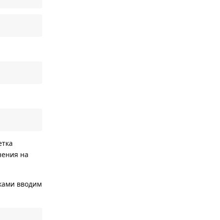
етка
енения на
иками вводим