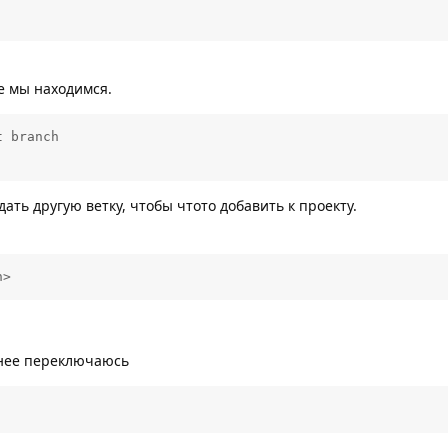
ке мы находимся.
 branch

ать другую ветку, чтобы чтото добавить к проекту.
h> 
 нее переключаюсь