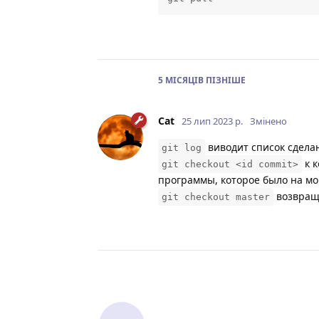
5 МІСЯЦІВ
ПІЗНІШЕ
Cat
25 лип 2023 р.
Змінено
виводит список сдела
git log
к к
git checkout <id commit>
программы, которое было на мо
возвращ
git checkout master