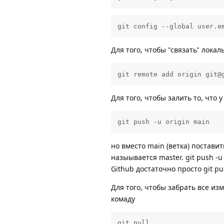
git config --global user.e
Для того, чтобы "связать" лок
git remote add origin git@
Для того, чтобы залить то, что 
git push -u origin main
но вместо main (ветка) поставит
назыывается master. git push -u
Github достаточно просто git p
Для того, чтобы забрать все и
комаду
git pull