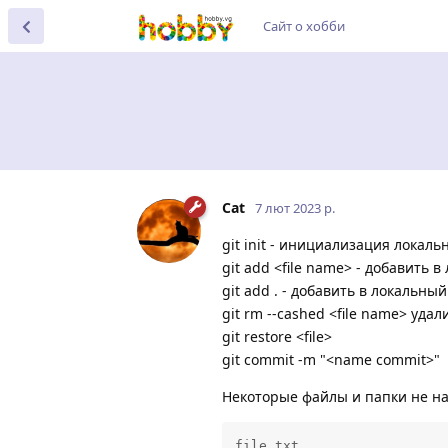
Сайт о хобби
Cat
7 лют 2023 р.
git init - инициализация локальн
git add <file name> - добавить в
git add . - добавить в локальны
git rm --cashed <file name> уда
git restore <file>
git commit -m "<name commit>"
Некоторые файлы и папки не над
file.txt
